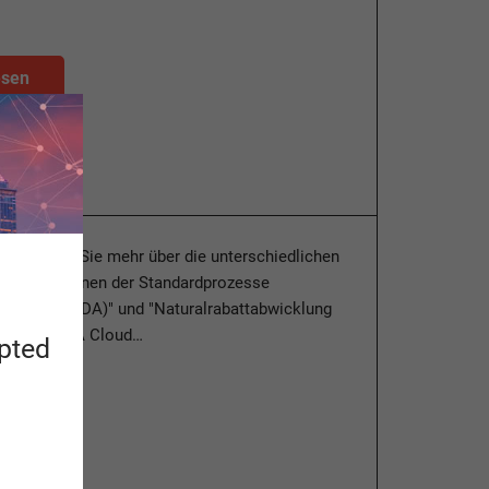
esen
g erfahren Sie mehr über die unterschiedlichen
onfigurationen der Standardprozesse
ieferung (BDA)" und "Naturalrabattabwicklung
SAP S/4HANA Cloud…
apted
esen