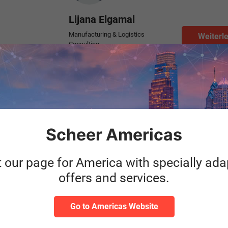
Lijana Elgamal
Manufacturing & Logistics
Weiterl
Consulting
Categories
Logistik
SAP
Author
Im Scheer Blo
Scheer Americas
Zwecke und K
BDA)
"Kostenlose L
klung
(BKA)" der 
t our page for America with specially ad
Loana Bianchi
offers and services.
Logistics
Weiterl
Categories
Go to Americas Website
Logistik
Public Cloud
SAP