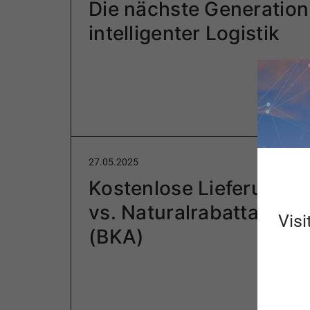
Die nächste Generation
intelligenter Logistik
27.05.2025
Kostenlose Lieferung (
vs. Naturalrabattabwic
Visi
(BKA)