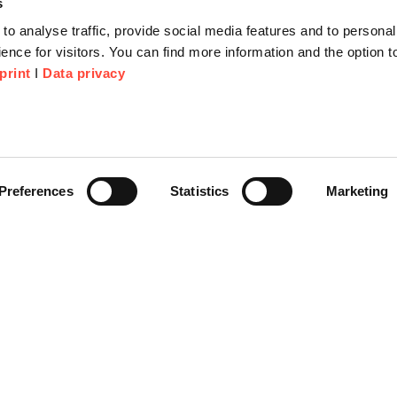
s
to analyse traffic, provide social media features and to personal
ence for visitors. You can find more information and the option 
print
I
Data privacy
tionen
Unternehmen
Über Uns
anfrage
Scheer Group
Preferences
Statistics
Marketing
r
Standorte
e Corner
Jobs
Videoplattform on-demand