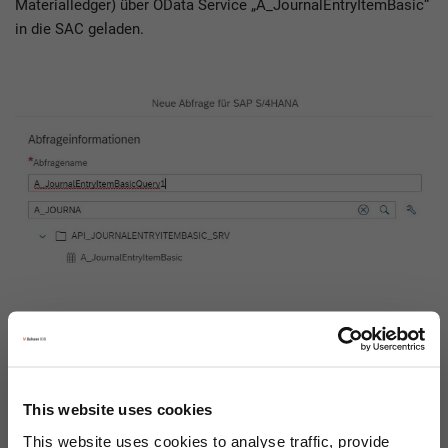
Materialledger) über OData Service „A_JournalEntryItemBasic“
in die SAC geladen.
Für die Planung wird der OData Service
„A_JournalEntryItemBasic“ genutzt.
This website uses cookies
This website uses cookies to analyse traffic, provide