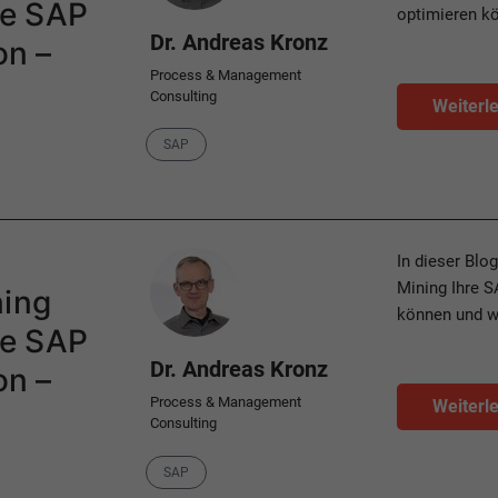
ie SAP
optimieren k
Dr. Andreas Kronz
on –
Process & Management
Consulting
Weiterl
Category
SAP
Author
In dieser Blo
Mining Ihre 
ning
können und wi
ie SAP
Dr. Andreas Kronz
on –
Process & Management
Weiterl
Consulting
Category
SAP