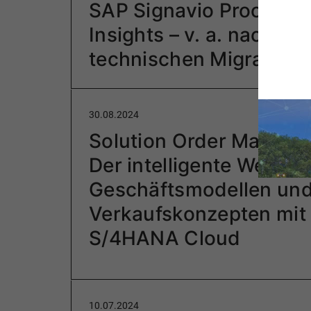
SAP Signavio Process
Insights – v. a. nach
technischen Migration
30.08.2024
Solution Order Manage
Der intelligente Weg zu
Geschäftsmodellen un
Verkaufskonzepten mit
S/4HANA Cloud
10.07.2024