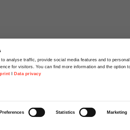
s
to analyse traffic, provide social media features and to personal
ence for visitors. You can find more information and the option 
print
I
Data privacy
tionen
Unternehmen
Über Uns
anfrage
Scheer Group
Preferences
Statistics
Marketing
r
Standorte
e Corner
Jobs