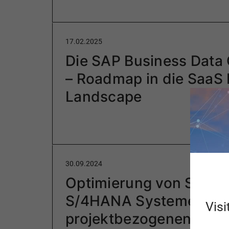
17.02.2025
Die SAP Business Data
– Roadmap in die SaaS
Landscape
30.09.2024
Optimierung von SAP
S/4HANA Systemen mi
Visi
projektbezogenen Eins