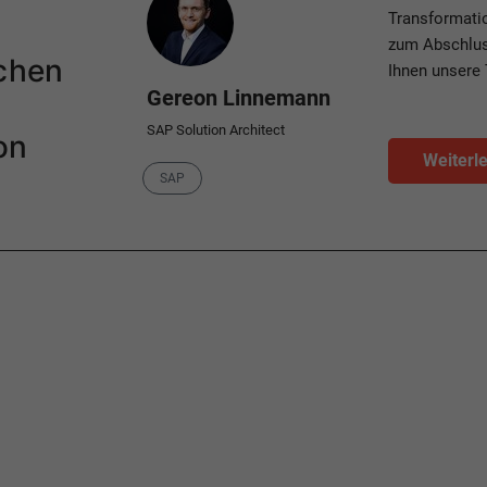
Transformatio
zum Abschluss
ichen
Ihnen unsere
Gereon Linnemann
SAP Solution Architect
on
Weiterl
Category
SAP