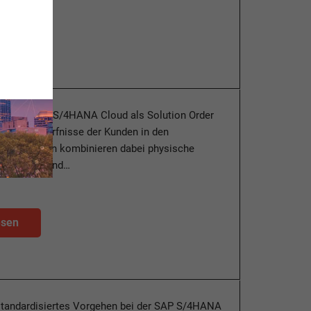
esen
äge, in SAP S/4HANA Cloud als Solution Order
len die Bedürfnisse der Kunden in den
 Unternehmen kombinieren dabei physische
leistungen und…
esen
standardisiertes Vorgehen bei der SAP S/4HANA