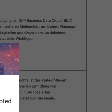
ndigung der SAP Business Data Cloud (BDC)
en weiteren Meilenstein, um Daten-, Planungs-
higkeiten grundlegend neu zu definieren.
jetzt alles Wichtige…
esen
Process Insights ist das state-of-the-art
eug zur schnellen Ermittlung von
spotenzialen in SAP-basierten
zessen und bietet SAP die ideale…
apted