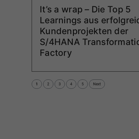
It’s a wrap – Die Top 5
Learnings aus erfolgre
Kundenprojekten der
S/4HANA Transformati
Factory
1
2
3
4
5
Next