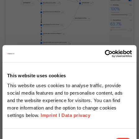
Quelle: Eigene Darstellung
This website uses cookies
This website uses cookies to analyse traffic, provide
Ein Problem, das hier nun sichtbar wird, ist ein Change, der
social media features and to personalise content, ads
ohne vorherige Genehmigung implementiert wurde. Diesen Fall
and the website experience for visitors. You can find
wollen wir uns genauer betrachten.
more information and the option to change cookies
settings below.
Imprint
I
Data privacy
Scheer Americas
Consent