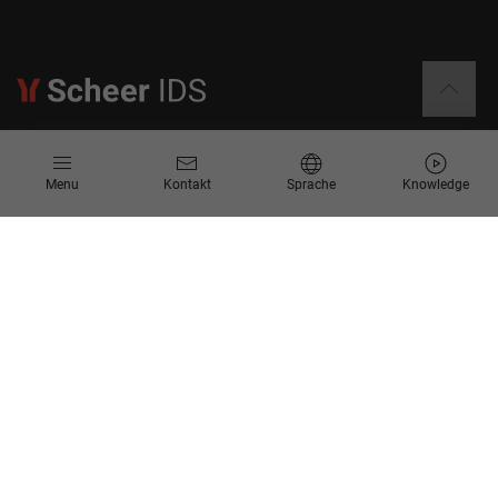
Informationen
Menu
Kontakt
Sprache
Knowledge
Kontakt
Angebotsanfrage
Newsletter
Knowledge Corner
Events
Unternehmen
Über Uns