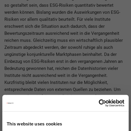
so gestaltet sein, dass ESG-Risiken quantitativ bewertet
werden können. Bislang wurden die Auswirkungen von ESG-
Risiken vor allem qualitativ beurteilt. Für viele Institute
erschwert sich die Situation auch dadurch, dass der
Bewertungszeitraum ausreichend weit in die Vergangenheit
reichen muss. Gleichzeitig muss ein wirtschaftlich plausibler
Zeitraum abgedeckt werden, der sowohl ruhige als auch
ungünstige konjunkturelle Marktphasen beinhaltet. Da der
Einbezug von ESG-Risiken erst in den vergangenen Jahren an
Bedeutung gewonnen hat, reichen die Datenhistorien vieler
Institute nicht ausreichend weit in die Vergangenheit.
Kurzfristig bleibt vielen Instituten nur die Möglichkeit,
entsprechende Daten von externen Quellen zu beziehen. Um
das eigene Geschäft bestmöglich bewerten zu können,
müssen mittel- und langfristig Strukturen zur Datenerhebung
eingeführt werden, die die eigene Datenerhebung ermöglichen.
This website uses cookies