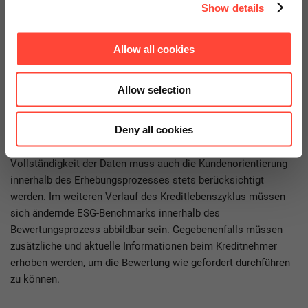
Informationen deutlich verbessert. Aufgrund der Tatsache,
Show details
dass ESG-Faktoren nicht als eigene Risikokategorie
angesehen werden, sondern deren Auswirkungen auf bereits
Allow all cookies
bekannte Risikokategorien beurteilt werden sollen, müssen
innerhalb des Risikomanagements die Bewertungsprozesse
erweitert werden.
Allow selection
Damit Institute die benötigten Daten möglichst eigenständig
Deny all cookies
erheben können, müssen auch zentrale Prozesse wie bspw.
der Kreditantragsprozess erweitert werden. Neben der
Vollständigkeit der Daten muss auch die Kundenorientierung
innerhalb des Erhebungsprozesses stets berücksichtigt
werden. Im weiteren Verlauf des Kreditlebenszyklus müssen
sich ändernde ESG-Benchmarks innerhalb des
Bewertungsprozess abbildbar sein. Gegebenenfalls müssen
zusätzliche und aktuelle Informationen beim Kreditnehmer
erhoben werden, um die Bewertung wie gefordert durchführen
zu können.