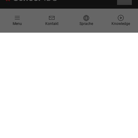
Informationen
Menu
Kontakt
Sprache
Knowledge
Kontakt
Angebotsanfrage
Newsletter
Knowledge Corner
Events
Unternehmen
Über Uns
Scheer Group
Standorte
Jobs