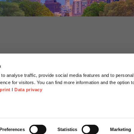
s
to analyse traffic, provide social media features and to personal
ence for visitors. You can find more information and the option 
print
I
Data privacy
tionen
Unternehmen
Über Uns
anfrage
Scheer Group
Preferences
Statistics
Marketing