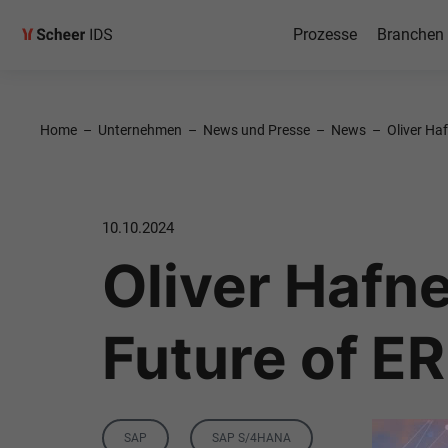
Prozesse
Branchen
Home
–
Unternehmen
–
News und Presse
–
News
–
Oliver Ha
10.10.2024
Oliver Hafn
Future of E
Category
Tag
SAP
SAP S/4HANA