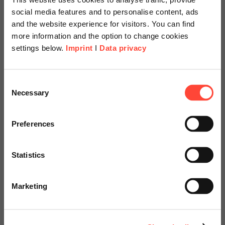
Herausforderungen IT-Verantwortliche und CIOs dabei stoßen
social media features and to personalise content, ads
und wie wichtig effizientes Geschäftsprozessmanagement ist,
and the website experience for visitors. You can find
beleuchtet die kürzlich veröffentlichte Studie.
more information and the option to change cookies
settings below.
Imprint
I
Data privacy
Scheer Americas
Hier finden Sie weitere Informationen
Consent
Necessary
Selection
Visit our page for America with
specially adapted offers and
Preferences
services.
Statistics
Go to Americas Website
Marketing
Continue on Global Website