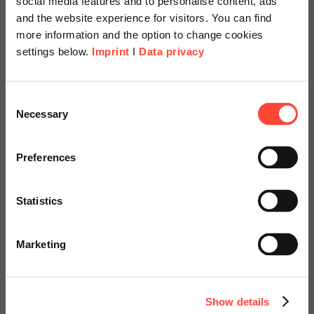
social media features and to personalise content, ads
zeigt die von SAP ausgelieferten und individuell konfigurierten
and the website experience for visitors. You can find
Kennzahlenservices an.
more information and the option to change cookies
settings below.
Imprint
I
Data privacy
Scheer Americas
Ihr Ansprechpartner
Consent
Necessary
Selection
Visit our page for America with
specially adapted offers and
Preferences
services.
Statistics
Go to Americas Website
Marco Alles
Marketing
Continue on Global Website
Consulting
Show details