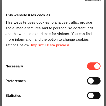
Category
HXM
This website uses cookies
This website uses cookies to analyse traffic, provide
Diversitätsmanagement oder Diversity Management
social media features and to personalise content, ads
wird als Management der Vielfalt verstanden. So
and the website experience for visitors. You can find
werden die unterschiedlichen Hintergründe der
more information and the option to change cookies
Mitarbeitenden bewusst vorteilhaftig/positiv genutzt
settings below.
Imprint
I
Data privacy
und…
Scheer Americas
Consent
Necessary
Selection
Weiterlesen
Visit our page for America with
specially adapted offers and
Preferences
services.
04.03.2021
Statistics
Von Mitarbeiterbefragungen
Go to Americas Website