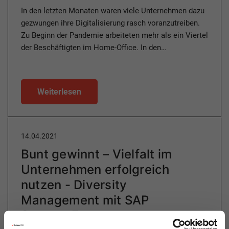
In den letzten Monaten waren viele Unternehmen dazu
gezwungen ihre Digitalisierung rasch voranzutreiben.
Zu Beginn der Pandemie arbeiteten mehr als ein Viertel
der Beschäftigten im Home-Office. In den…
Weiterlesen
14.04.2021
Bunt gewinnt – Vielfalt im
Unternehmen erfolgreich
nutzen - Diversity
Management mit SAP
SuccessFactors