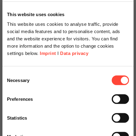
Nach einer gründlichen Analyse der Situation von der
This website uses cookies
Unternehmensstrategie bis hin zum Assessment der
Unternehmens-IT kann die Ziel-IT-Organisation entworfen
This website uses cookies to analyse traffic, provide
werden. Unser Framework kommt bei zahlreichen
social media features and to personalise content, ads
Herausforderungen in den Mandaten bei unseren Kunden zum
and the website experience for visitors. You can find
Einsatz:
more information and the option to change cookies
settings below.
Imprint
I
Data privacy
Optimierung der IT-Aufbauorganisation
Re-Design der Zusammenarbeit von Business und IT
Scheer Americas
Consent
Entwicklung der IT Governance
Necessary
Selection
Design eines Target Operating Models für die IT
Visit our page for America with
specially adapted offers and
Ausrichtung der Kernprozesse auf Kunden
Preferences
services.
Neukonzeption von Rollen und Tätigkeiten
Design der Innovation Governance
Statistics
Go to Americas Website
Entwicklung von Open Data Konzepten