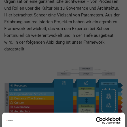
Organisation eine ganzheitliche Sichtweise – von Prozessen
und Rollen über die Kultur bis zu Governance und Architektur.
Hier betrachtet Scheer eine Vielzahl von Parametern. Aus der
Erfahrung aus realisierten Projekten haben wir ein erprobtes
Framework entwickelt, das von den Experten bei Scheer
kontinuierlich weiterentwickelt und in der Tiefe ausgebaut
wird. In der folgenden Abbildung ist unser Framework
dargestellt: