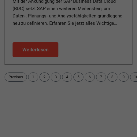
Mit der Ankündigung der SAP Business Data Cloud
(BDC) setzt SAP einen weiteren Meilenstein, um
Daten-, Planungs- und Analysefähigkeiten grundlegend
neu zu definieren. Erfahren Sie jetzt alles Wichtige…
Weiterlesen
Previous
1
2
3
4
5
6
7
8
9
1