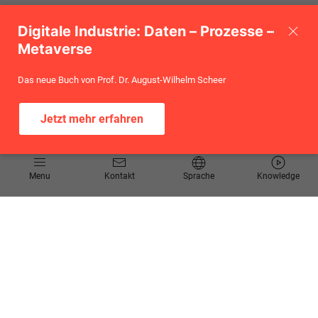
Digitale Industrie: Daten – Prozesse –
Metaverse
Das neue Buch von Prof. Dr. August-Wilhelm Scheer
Jetzt mehr erfahren
Informationen
Menu
Kontakt
Sprache
Knowledge
Kontakt
Angebotsanfrage
Newsletter
Knowledge Corner
Events