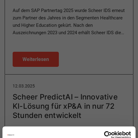
Auf dem SAP Partnertag 2025 wurde Scheer IDS erneut
zum Partner des Jahres in den Segmenten Healthcare
und Higher Education gekürt. Nach den
Auszeichnungen 2023 und 2024 erhält Scheer IDS die…
Weiterlesen
12.03.2025
Scheer PredictAI – Innovative
KI-Lösung für xP&A in nur 72
Stunden entwickelt