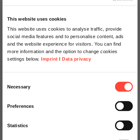
Die Zukunft der Unternehmensplanung startet jetzt!
Beim Scheer Hackathon entstand Scheer PredictAI –
This website uses cookies
die KI-gestützte SaaS BTP-Lösung für effizientere
Planung. Entdecken Sie die smarte Erweiterung des…
This website uses cookies to analyse traffic, provide
social media features and to personalise content, ads
and the website experience for visitors. You can find
more information and the option to change cookies
Weiterlesen
settings below.
Imprint
I
Data privacy
Scheer Americas
Consent
05.03.2025
Necessary
Selection
Scheer Gruppe setzt auf
Visit our page for America with
Zukunft: Mehr Innovation,
specially adapted offers and
Preferences
besserer Service, stärkere
services.
Marke
Statistics
Go to Americas Website