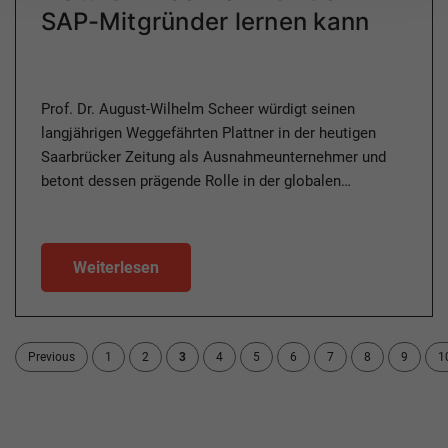
SAP-Mitgründer lernen kann
Prof. Dr. August-Wilhelm Scheer würdigt seinen
langjährigen Weggefährten Plattner in der heutigen
Saarbrücker Zeitung als Ausnahmeunternehmer und
betont dessen prägende Rolle in der globalen…
Weiterlesen
Previous
1
2
3
4
5
6
7
8
9
1