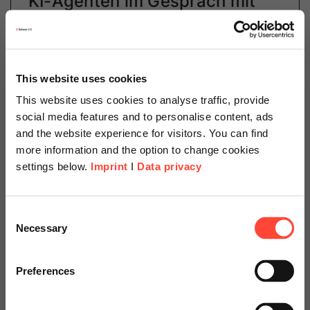
KI-Agenten im Gespräch mit
Prof. Dr. August-Wilhelm
Scheer und Dr. Wolfram Jost
This website uses cookies
This website uses cookies to analyse traffic, provide
Lesen Sie hier das Interview auf KI-Agenten mit Prof.
social media features and to personalise content, ads
Dr. August-Wilhelm Scheer, Gründer und
and the website experience for visitors. You can find
Alleingesellschafter der Scheer-Unternehmen und Dr.
more information and the option to change cookies
Wolfram Jost, Geschäftsführer und CTO der Scheer…
settings below.
Imprint
I
Data privacy
Scheer Americas
Weiterlesen
Consent
Necessary
Selection
Visit our page for America with
specially adapted offers and
Preferences
02.08.2024
services.
Prof. Dr. Scheer zu Gast im