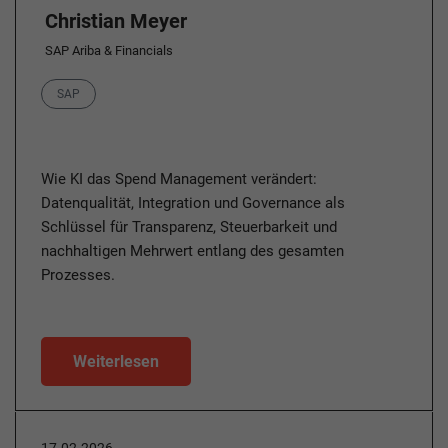
Christian Meyer
SAP Ariba & Financials
Category
SAP
Wie KI das Spend Management verändert:
Datenqualität, Integration und Governance als
Schlüssel für Transparenz, Steuerbarkeit und
nachhaltigen Mehrwert entlang des gesamten
Prozesses.
Weiterlesen
17.02.2026