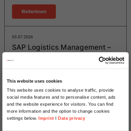
Weiterlesen
03.07.2026
SAP Logistics Management –
Die nächste Generation
intelligenter Logistik
This website uses cookies
Author
This website uses cookies to analyse traffic, provide
social media features and to personalise content, ads
and the website experience for visitors. You can find
Lijana Elgamal
more information and the option to change cookies
settings below.
Imprint
I
Data privacy
Manufacturing & Logistics Consulting
Categories