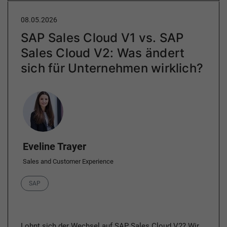
08.05.2026
SAP Sales Cloud V1 vs. SAP
Sales Cloud V2: Was ändert
sich für Unternehmen wirklich?
Author
Eveline Trayer
Sales and Customer Experience
Category
SAP
Lohnt sich der Wechsel auf SAP Sales Cloud V2? Wir