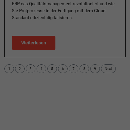
ERP das Qualitätsmanagement revolutioniert und wie
Sie Prüfprozesse in der Fertigung mit dem Cloud-
Standard effizient digitalisieren.
Weiterlesen
1
2
3
4
5
6
7
8
9
Next