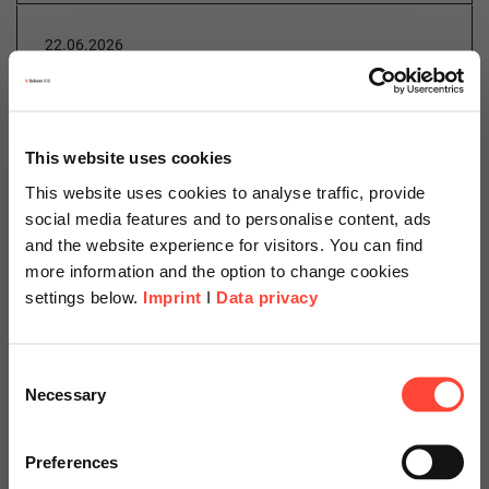
22.06.2026
ISO-Zertifizierungen
erfolgreich bestehen - mit SAP
QM gut vorbereitet
This website uses cookies
This website uses cookies to analyse traffic, provide
Author
social media features and to personalise content, ads
and the website experience for visitors. You can find
more information and the option to change cookies
settings below.
Imprint
I
Data privacy
Ulrike Gehring
Expert Process Consulting & Change Management
Scheer Americas
Consent
Category
Necessary
Selection
SAP
Visit our page for America with
specially adapted offers and
Preferences