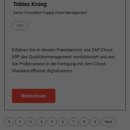
Tobias Kroog
Senior Consultant Supply Chain Management
Category
SAP
Erfahren Sie in diesem Praxisbericht, wie SAP Cloud
ERP das Qualitätsmanagement revolutioniert und wie
Sie Prüfprozesse in der Fertigung mit dem Cloud-
Standard effizient digitalisieren.
Weiterlesen
1
2
3
4
5
6
7
8
9
Next