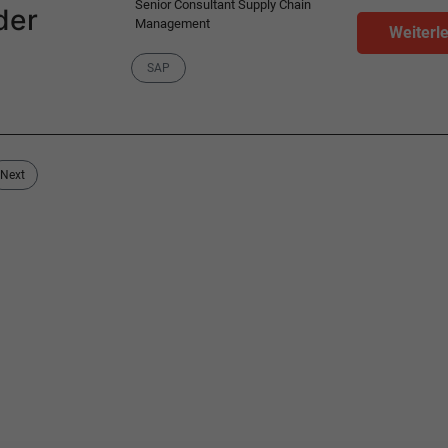
Senior Consultant Supply Chain
der
Management
Weiterl
Category
SAP
Next