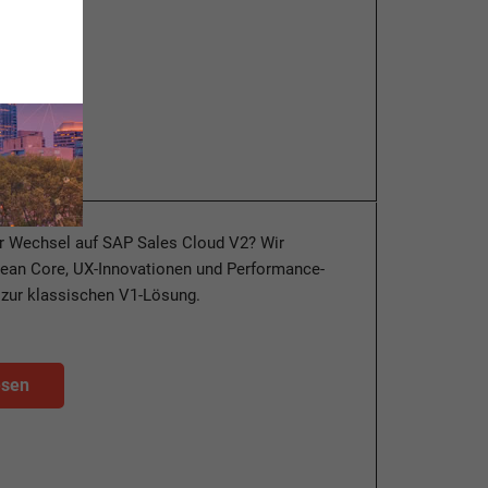
esen
er Wechsel auf SAP Sales Cloud V2? Wir
lean Core, UX-Innovationen und Performance-
 zur klassischen V1-Lösung.
esen