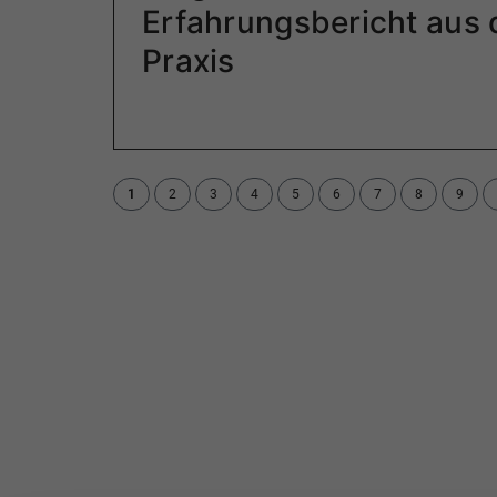
Erfahrungsbericht aus 
Praxis
1
2
3
4
5
6
7
8
9