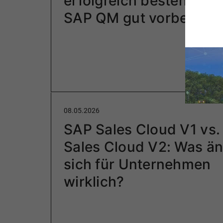
erfolgreich bestehen - 
SAP QM gut vorbereite
08.05.2026
SAP Sales Cloud V1 vs
Sales Cloud V2: Was än
sich für Unternehmen
wirklich?