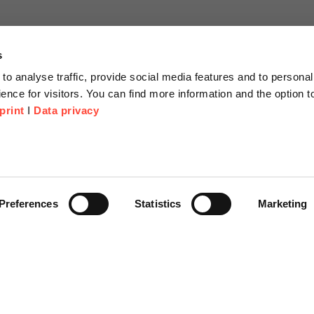
s
to analyse traffic, provide social media features and to personal
ence for visitors. You can find more information and the option 
print
I
Data privacy
tionen
Unternehmen
Über Uns
anfrage
Scheer Group
Preferences
Statistics
Marketing
r
Standorte
e Corner
Jobs
Videoplattform on-demand