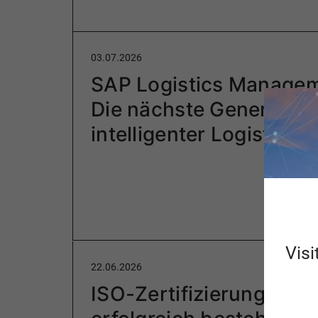
03.07.2026
SAP Logistics Managem
Die nächste Generation
intelligenter Logistik
Visi
22.06.2026
ISO-Zertifizierungen