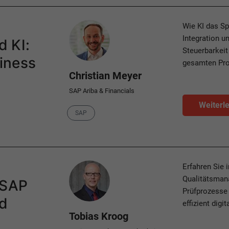
Author
Wie KI das S
Integration u
d KI:
Steuerbarkeit
iness
gesamten Pro
Christian Meyer
SAP Ariba & Financials
Weiterl
Category
SAP
Author
Erfahren Sie 
Qualitätsmana
t SAP
Prüfprozesse 
d
effizient digit
Tobias Kroog