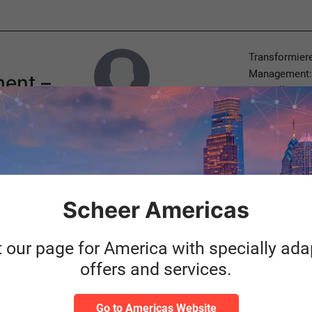
Author
Transformiere
Management: C
ent –
zu intelligen
Lijana Elgamal
Manufacturing & Logistics
Weiterl
Consulting
Categories
Logistik
SAP
Scheer Americas
t our page for America with specially ad
Author
So unterstütz
offers and services.
wie Audits str
mehr zur Audi
Go to Americas Website