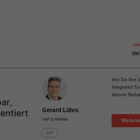
Sch
Author
Wie Sie Ihre 
Integrated Too
-
diesem Beitra
ar,
Gerard Lührs
entiert
SAP S/4HANA
Weiterl
P
Category
SAP