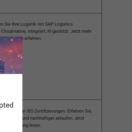
n Sie Ihre Logistik mit SAP Logistics
loud-native, integriert, KI-gestützt. Jetzt mehr
ten Lösungen erfahren.
esen
apted
t SAP QM bei ISO-Zertifizierungen. Erfahren Sie,
ukturierter und nachhaltiger ablaufen. Jetzt
t-Vorbereitung lesen.