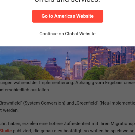
nsformationsstrategie gestaltet sich so individuell wie die Ausga
tzen Unternehmen auf die Durchführung einer SAP S/4HANA Vorstudi
Go to Americas Website
k, um deren breites Branchen- und Produkt-Knowhow zu nutzen.
ANA Transformationsprojekt ist es essenziell, die aktuelle Situat
Continue on Global Website
sondern auch die geschäftlichen Anforderungen, die Systemarchitekt
mplex und erfordert eine gründliche Analyse, um mögliche Stolperst
die bereits eine SAP S/4HANA-Transformation durchgeführt haben, d
lierte Roadmap für die Transformation. Diese vermeidet unnötige
ungen während der Implementierung. Abhängig vom Ergebnis dieser
terschiedlich ausfallen.
„Brownfield“ (System Conversion) und „Greenfield“ (Neu-Implementi
et werden.
rt haben, erzielen eine höhere Zufriedenheit mit ihren Migrationsp
Studie
publiziert, die genau dies bestätigt: so wollen beispielswei