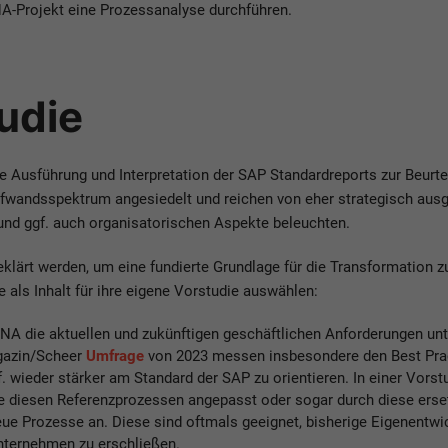
A-Projekt eine Prozessanalyse durchführen.
tudie
ße Ausführung und Interpretation der SAP Standardreports zur Beur
Aufwandsspektrum angesiedelt und reichen von eher strategisch au
 und ggf. auch organisatorischen Aspekte beleuchten.
eklärt werden, um eine fundierte Grundlage für die Transformation
 als Inhalt für ihre eigene Vorstudie auswählen:
 die aktuellen und zukünftigen geschäftlichen Anforderungen unt
agazin/Scheer
Umfrage
von 2023 messen insbesondere den Best Prac
ieder stärker am Standard der SAP zu orientieren. In einer Vorstu
se diesen Referenzprozessen angepasst oder sogar durch diese erse
ue Prozesse an. Diese sind oftmals geeignet, bisherige Eigenentw
nternehmen zu erschließen.