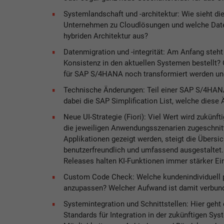
Systemlandschaft und -architektur: Wie sieht di
Unternehmen zu Cloudlösungen und welche Daten 
hybriden Architektur aus?
Datenmigration und -integrität: Am Anfang steht
Konsistenz in den aktuellen Systemen bestellt? 
für SAP S/4HANA noch transformiert werden und
Technische Änderungen: Teil einer SAP S/4HANA 
dabei die SAP Simplification List, welche dies
Neue UI-Strategie (Fiori): Viel Wert wird zukünf
die jeweiligen Anwendungsszenarien zugeschnitt
Applikationen gezeigt werden, steigt die Übersich
benutzerfreundlich und umfassend ausgestaltet.
Releases halten KI-Funktionen immer stärker Ei
Custom Code Check: Welche kundenindividuell p
anzupassen? Welcher Aufwand ist damit verbund
Systemintegration und Schnittstellen: Hier geht
Standards für Integration in der zukünftigen Sys