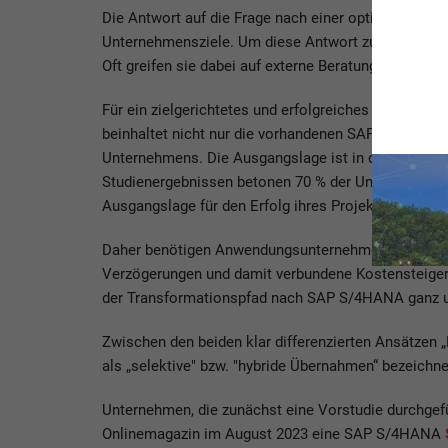
Die Antwort auf die Frage nach einer optimalen Tra
Unternehmensziele. Um diese Antwort zu finden, se
Oft greifen sie dabei auf externe Beratungen zurüc
Für ein zielgerichtetes und erfolgreiches SAP S/4H
beinhaltet nicht nur die vorhandenen SAP-Systeme, 
Unternehmens. Die Ausgangslage ist in der Regel ko
Studienergebnissen betonen 70 % der Unternehmen, 
Ausgangslage für den Erfolg ihres Projekts.
Daher benötigen Anwendungsunternehmen eine detail
Verzögerungen und damit verbundene Kostensteiger
der Transformationspfad nach SAP S/4HANA ganz un
Zwischen den beiden klar differenzierten Ansätzen 
als „selektive" bzw. "hybride Übernahmen“ bezeichn
Unternehmen, die zunächst eine Vorstudie durchgefüh
Onlinemagazin im August 2023 eine SAP S/4HANA