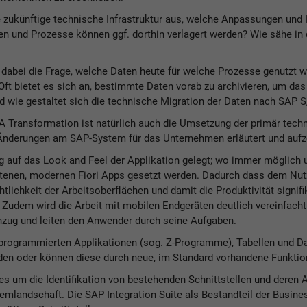
e zukünftige technische Infrastruktur aus, welche Anpassungen und 
und Prozesse können ggf. dorthin verlagert werden? Wie sähe in di
 dabei die Frage, welche Daten heute für welche Prozesse genutzt w
Oft bietet es sich an, bestimmte Daten vorab zu archivieren, um d
 wie gestaltet sich die technische Migration der Daten nach SAP
Transformation ist natürlich auch die Umsetzung der primär techni
e Änderungen am SAP-System für das Unternehmen erläutert und aufze
tig auf das Look and Feel der Applikation gelegt; wo immer möglich u
enen, modernen Fiori Apps gesetzt werden. Dadurch dass dem Nutzer
tlichkeit der Arbeitsoberflächen und damit die Produktivität signifik
 Zudem wird die Arbeit mit mobilen Endgeräten deutlich vereinfacht
nzug und leiten den Anwender durch seine Aufgaben.
rogrammierten Applikationen (sog. Z-Programme), Tabellen und Da
en oder können diese durch neue, im Standard vorhandene Funktio
 es um die Identifikation von bestehenden Schnittstellen und dere
temlandschaft. Die SAP Integration Suite als Bestandteil der Busine