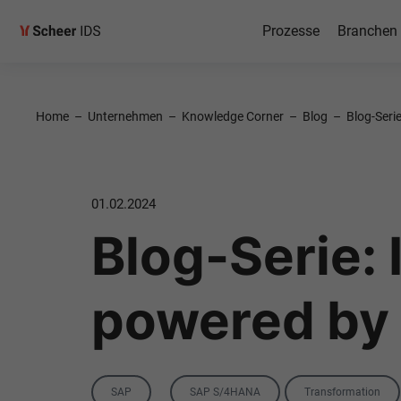
Prozesse
Branchen
Home
–
Unternehmen
–
Knowledge Corner
–
Blog
–
Blog-Serie
01.02.2024
Blog-Serie: 
powered by S
Category
Tags
SAP
SAP S/4HANA
Transformation