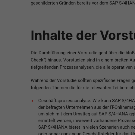
geschilderten Gründen bereits vor dem SAP S/4HAN
Inhalte der Vors
Die Durchführung einer Vorstudie geht über die blo
Check“) hinaus. Vorstudien sind in einem breiten 
tiefgreifenden Prozessanalysen, die alle operativen
Während der Vorstudie sollten spezifische Fragen g
folgenden Themen die für sie relevanten Teilbereiche
Geschäftsprozessanalyse: Wie kann SAP S/4HANA
der befragten Unternehmen aus der IT-Onlinem
um sich mit dem Umstieg auf SAP S/4HANA ggf. w
ermittelt werden, inwieweit vorhandene Prozes
SAP S/4HANA bietet in vielen Szenarien auch ne
oder sogar ganz neue Geschäftsfelder für das U