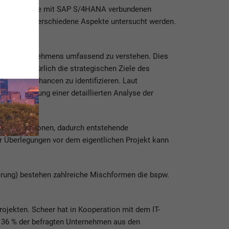
ngslage und die mit SAP S/4HANA verbundenen
e, in der verschiedene Aspekte untersucht werden.
ion des Unternehmens umfassend zu verstehen. Dies
ur und natürlich die strategischen Ziele des
eine und Chancen zu identifizieren. Laut
ie Bedeutung einer detaillierten Analyse der
 Komplikationen, dadurch entstehende
 Überlegungen vor dem eigentlichen Projekt kann
erung) bestehen zahlreiche Mischformen die bspw.
rojekten. Scheer hat in Kooperation mit dem IT-
se 36 % der befragten Unternehmen aus den