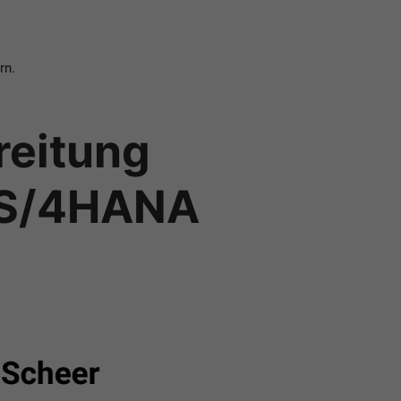
rn.
reitung
P S/4HANA