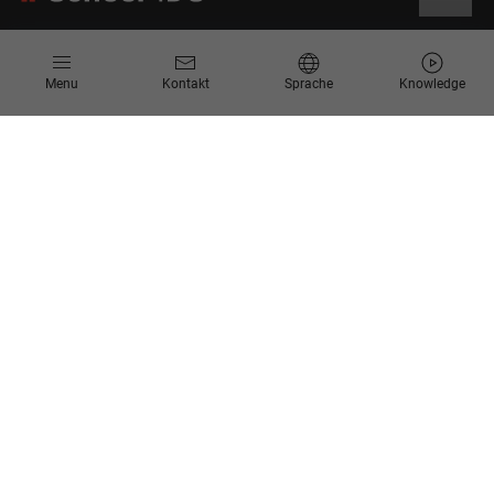
Informationen
Menu
Kontakt
Sprache
Knowledge
Kontakt
Angebotsanfrage
Newsletter
Knowledge Corner
Events
Unternehmen
Über Uns
Scheer Group
Standorte
Jobs