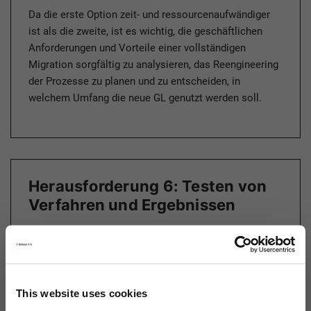
Da die erste Option zeit- und ressourcenaufwändiger
ist als die zweite, ist es wichtig, die geschäftlichen
Anforderungen und Vorteile einer vollständigen
Migration sorgfältig zu analysieren, das Reengineering
der Prozesse zu planen und zu entscheiden, in
welchem Umfang die neue GL genutzt werden soll.
Herausforderung 6: Testen von
Verfahren und Ergebnissen
Testläufe sind ein wichtiger Bestandteil in jedem
Implementierungs- und Migrationsprojekt. Sie
umfassen Unit-, Integrations- und
Benutzerakzeptanztests, die in verschiedenen
This website uses cookies
Systemen und unterschiedlichen Migrationsphasen