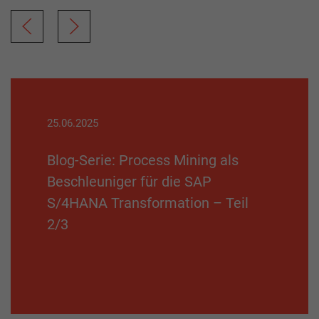
25.06.2025
Blog-Serie: Process Mining als
Beschleuniger für die SAP
S/4HANA Transformation – Teil
2/3