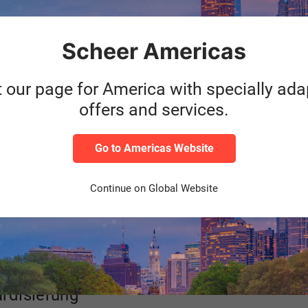
Scheer Americas
t our page for America with specially ad
offers and services.
Go to Americas Website
andschaft und Zachman
Continue on Global Website
 und TOGAF
rdisierung