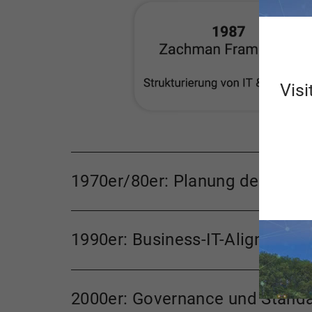
Visi
1970er/80er: Planung der IT-L
1990er: Business-IT-Alignment
2000er: Governance und Standa