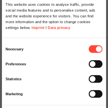
This website uses cookies to analyse traffic, provide
social media features and to personalise content, ads
Vorteil
and the website experience for visitors. You can find
more information and the option to change cookies
Schneller Return on Investment (ROI)
settings below.
Imprint
I
Data privacy
Real-time Insights
Scheer Americas
Consent
Keine Systemzusammenführungen nötig
Necessary
Selection
Visit our page for America with
Fit für das Composable Enterprise
specially adapted offers and
Preferences
services.
Beschreibung
Statistics
Integration statt Migration – schnellere Umsetzung, geringere
Go to Americas Website
Risiken.
Marketing
Alle Finanzdaten zentral und aktuell – Grundlage für fundierte
Continue on Global Website
Entscheidungen.