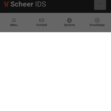
Informationen
Menu
Kontakt
Sprache
Knowledge
Kontakt
Angebotsanfrage
Newsletter
Knowledge Corner
Events
Unternehmen
Über Uns
Scheer Group
Standorte