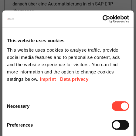
danach über eine Automatisierung in ein SAP ERP
übertragen.
This website uses cookies
Die SAP BTP schafft mit diesem Portfolio ein breites,
This website uses cookies to analyse traffic, provide
leistungsstarkes technologisches Fundament und eine solide
social media features and to personalise content, ads
Grundlage für den Schritt in die Cloud. Mit einem immer
and the website experience for visitors. You can find
weiterwachsenden Service-Katalog (Discovery-Center) lassen
more information and the option to change cookies
sich Geschäftsprozesse mit applikationsorientierten und
settings below.
Imprint
I
Data privacy
technisch notwendigen Services über SAP- und Non-SAP-
Systemgrenzen hinweg verbinden.
Scheer Americas
Consent
Necessary
Selection
Sicherheits- und
Visit our page for America with
specially adapted offers and
Vertrauensaspekte innerhalb
Preferences
services.