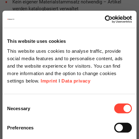
Kein eigener Materialstammsatz notwendig – Artikel
werden katalogbasiert verwaltet
Unterstützung von Attributen, Klassifikationen und
Multimedia (z. B. Bilder, Datenblätter)
Leichte Pflege via Excel oder automatisierte Importe
This website uses cookies
Volle Kontrolle über Gültigkeit, Sichtbarkeit &
This website uses cookies to analyse traffic, provide
Nutzergruppen
social media features and to personalise content, ads
Nutzung über Fiori Apps oder direkt im Einkaufsprozess
and the website experience for visitors. You can find
more information and the option to change cookies
settings below.
Imprint
I
Data privacy
Vorteile auf einen Blick
Scheer Americas
Consent
Necessary
Selection
Visit our page for America with
specially adapted offers and
Preferences
services.