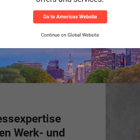
Telekommunikation
Go to Americas Website
Skalierbare SAP-Lösungen für
Finanzprozesse, Compliance und digitale
Plattformen – zugeschnitten auf dynamische
Continue on Global Website
Märkte.
essexpertise
den Werk- und