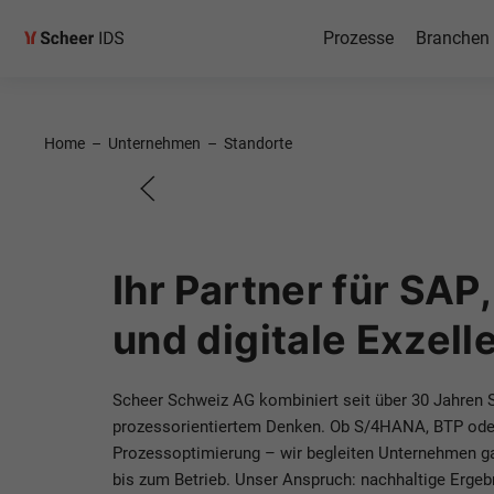
Willkom
Prozesse
Branchen
Scheer 
AG
Home
–
Unternehmen
–
Standorte
Ihre Experten für Pr
SAP‑Lösungen.
Ihr Partner für SAP
und digitale Exzell
Kontaktieren Sie uns
Scheer Schweiz AG kombiniert seit über 30 Jahren
prozessorientiertem Denken. Ob S/4HANA, BTP oder
Prozessoptimierung – wir begleiten Unternehmen gan
bis zum Betrieb. Unser Anspruch: nachhaltige Ergeb