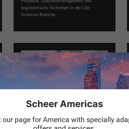
Prozesse, Qualitätsmanagement und
regulatorische Sicherheit in der Life-
Sciences-Branche.
Scheer Americas
t our page for America with specially ad
Finanzindustrie und
offers and services.