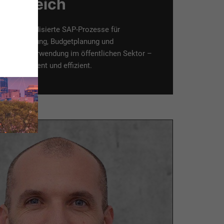
Bereich
Standardisierte SAP-Prozesse für
Verwaltung, Budgetplanung und
Mittelverwendung im öffentlichen Sektor –
transparent und effizient.